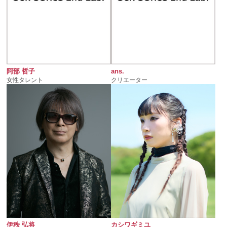
阿部 哲子
ans.
女性タレント
クリエーター
伊秩 弘将
カシワギミユ