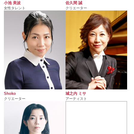
佐久間 誠
小池 美波
クリエーター
女性タレント
Shoko
城之内 ミサ
クリエーター
アーティスト