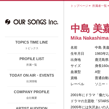
トップページ
>
所属者一覧
中島 美
Mika Nakashima
TOPICS TIME LINE
名前
中島 美嘉
トピックス
生年月日
1983年
PROFILE LIST
出身地
鹿児島県
所属一覧
サイズ
身長160
血液型
A型
TODAY ON AIR・EVENTS
資格
普通自動
出演情報
レーベル
ソニー・
COMPANY PROFILE
2001年にドラマ「傷だ
会社概要
ドラマの主題歌「STA
2005年には矢沢あいの
ARTIST AUDITION