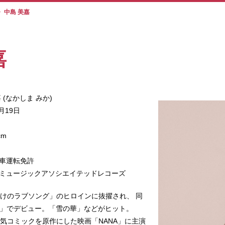
>
中島 美嘉
嘉
 (なかしま みか)
2月19日
cm
車運転免許
ミュージックアソシエイテッドレコーズ
らけのラブソング」のヒロインに抜擢され、 同
RS」でデビュー。「雪の華」などがヒット。
人気コミックを原作にした映画「NANA」に主演