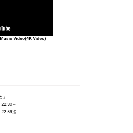
ic Video(4K Video)
んと」
22:30～
22:59迄