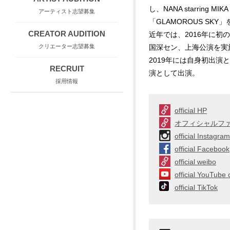
し、NANA starring 
アーティスト志望募集
「GLAMOROUS SK
CREATOR AUDITION
近年では、2016年に初の
国深セン、上海公演を実
クリエーター志望募集
2019年には自身初出演と
RECRUIT
演として出演。
採用情報
official HP
オフィシャルファ
official Instagram
official Facebook
official weibo
official YouTube
official TikTok