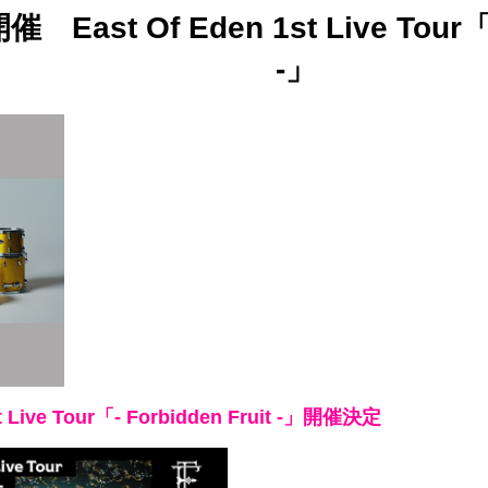
催 East Of Eden 1st Live Tour「-
-」
st Live Tour「- Forbidden Fruit -」開催決定