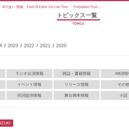
>
6/7(金)～開催 East Of Eden 1st Live Tour「- Forbidden Fruit -」
トピックス一覧
TOPICS
4
/
2023
/
2022
/
2021
/
2020
ラジオ出演情報
雑誌・書籍情報
WEB情
イベント情報
リリース情報
その
作詞提供情報
舞台脚本情報
小説
IZUKI