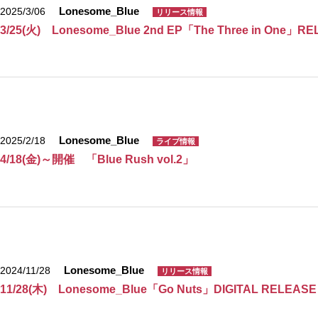
Lonesome_Blue
2025/3/06
リリース情報
3/25(火) Lonesome_Blue 2nd EP「The Three in One」R
Lonesome_Blue
2025/2/18
ライブ情報
4/18(金)～開催 「Blue Rush vol.2」
Lonesome_Blue
2024/11/28
リリース情報
11/28(木) Lonesome_Blue「Go Nuts」DIGITAL RELEASE